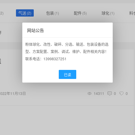
气送
包装
配件
球化
料
(2)
(2)
(1)
(5)
(1)
网站公告
评
粉体球化、改性、破碎、分选、输送、包装设备的选
型、方案配置、案例、调试、维护、配件相关内容！
联系电话：13998327251
送
已读
2022年11月13日
14311
0
0