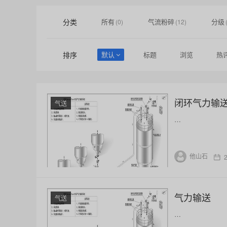
分类
所有
气流粉碎
分级
(0)
(12)
排序
默认
标题
浏览
热
闭环气力输
气送
…
他山石
气力输送
气送
…