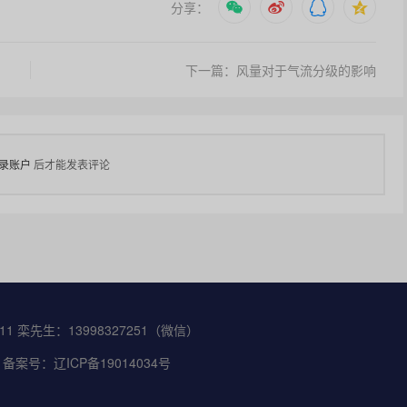
分享：
下一篇：风量对于气流分级的影响
录账户
后才能发表评论
 栾先生：13998327251（微信）
流粉碎机 备案号：辽ICP备19014034号