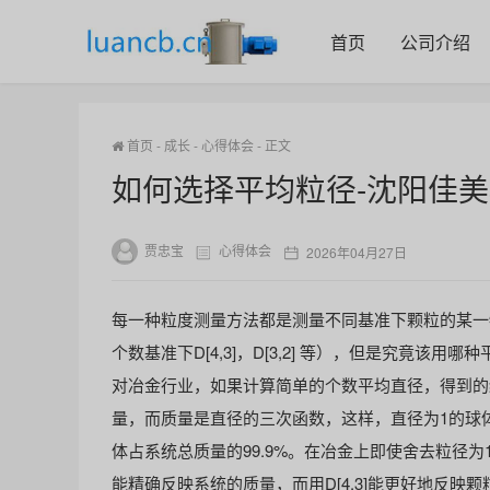
首页
公司介绍
首页
-
成长
-
心得体会
-
正文
如何选择平均粒径-沈阳佳美机械
贾忠宝
心得体会
2026年04月27日
每一种粒度测量方法都是测量不同基准下颗粒的某一
个数基准下D[4,3]，D[3,2] 等），但是究竟该
对冶金行业，如果计算简单的个数平均直径，得到的结果是：
量，而质量是直径的三次函数，这样，直径为1的球体
体占系统总质量的99.9%。在冶金上即使舍去粒径为
能精确反映系统的质量，而用D[4,3]能更好地反映