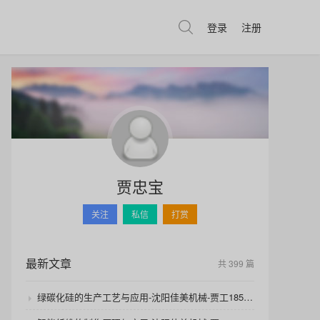
登录
注册
贾忠宝
关注
私信
打赏
最新文章
共 399 篇
绿碳化硅的生产工艺与应用-沈阳佳美机械-贾工18540392125