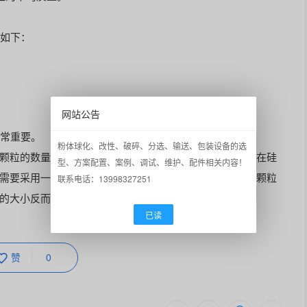
如下：
网站公告
常重要。
粉体球化、改性、破碎、分选、输送、包装设备的选
颗粒的数量或浓度就是最重要的了，因为若有一个颗粒落在硅
型、方案配置、案例、调试、维护、配件相关内容！
需要采用一种能直接测量颗粒的数量或浓度的方法。对于颗粒
联系电话：13998327251
的大小反而显得不重要了。
已读
8540392125
赞
0