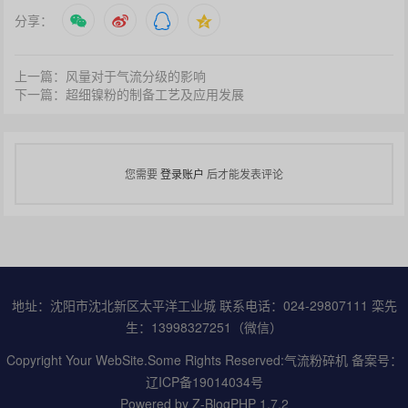
分享：
上一篇：风量对于气流分级的影响
下一篇：超细镍粉的制备工艺及应用发展
您需要
登录账户
后才能发表评论
地址：沈阳市沈北新区太平洋工业城 联系电话：024-29807111 栾先
生：13998327251（微信）
Copyright Your WebSite.Some Rights Reserved:气流粉碎机 备案号：
辽ICP备19014034号
Powered by
Z-BlogPHP 1.7.2