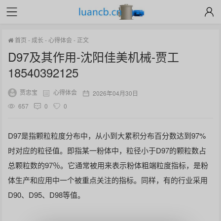
首页
-
成长
-
心得体会
-
正文
D97及其作用-沈阳佳美机械-贾工
18540392125
贾忠宝
心得体会
2026年04月30日
657
0
0
D97是指颗粒粒度分布中，从小到大累积分布百分数达到97%
时对应的粒径值。即指某一粉体中，粒径小于D97的颗粒数占
总颗粒数的97％。它通常被用来表示粉体粗端粒度指标，是粉
体生产和应用中一个被重点关注的指标。同样，有的行业采用
D90、D95、D98等值。