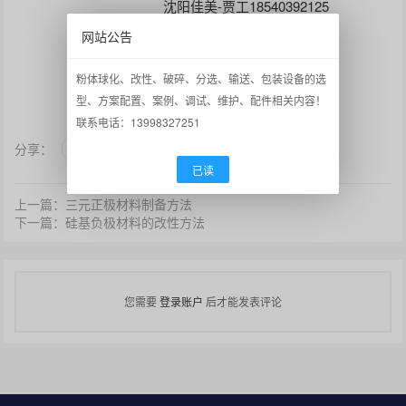
沈阳佳美-贾工18540392125
网站公告
赞
0
粉体球化、改性、破碎、分选、输送、包装设备的选
型、方案配置、案例、调试、维护、配件相关内容！
联系电话：13998327251
分享：
已读
上一篇：三元正极材料制备方法
下一篇：硅基负极材料的改性方法
您需要
登录账户
后才能发表评论