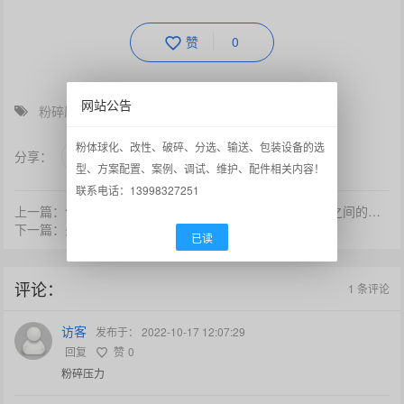
赞
0
网站公告
粉碎压力
粉体球化、改性、破碎、分选、输送、包装设备的选
分享：
型、方案配置、案例、调试、维护、配件相关内容！
联系电话：13998327251
上一篇：气流粉碎机（气流分级机）的反冲气套和分级轮之间的间隙一般多少？
下一篇：火焰法制备球形硅微粉
已读
评论：
1 条评论
访客
发布于：
2022-10-17 12:07:29
回复
赞
0
粉碎压力