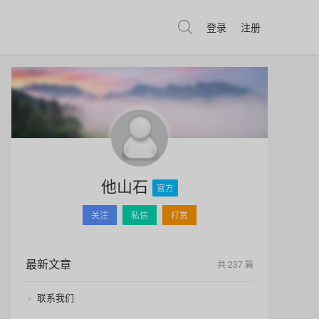
登录
注册
他山石
官方
关注
私信
打赏
最新文章
共 237 篇
联系我们