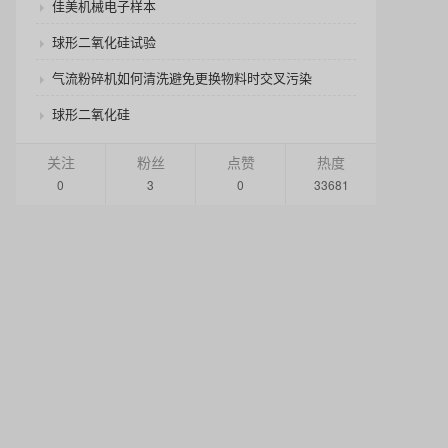
佳美机械电子样本
球形二氧化硅试验
气流粉碎机如何清洗避免更换物料时交叉污染
球形二氧化硅
关注
粉丝
点赞
热度
0
3
0
33681