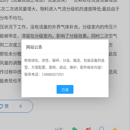
其次二次进风量增大，物料进入气流分级机的速度降低;
最后由于
分布不均匀。
压状况下工作，没有适量的外界气体补充，分级室内的传压介
能被带走，滞留在分级室内，影响了分级效果。同时二次空气
到二次或三次分级前，就己沉降到气流分级机底部。另一方
网站公告
那些未分散的颗粒来说，仍被当作真实
大颗粒
而沉降，因此在
粉体球化、改性、破碎、分选、输送、包装设备的选
风量的调整对于分级效果很重要。
型、方案配置、案例、调试、维护、配件相关内容！
过程中改变气流分级机的二次风开度，并控制引风机的总风
联系电话：13998327251
能表现也不一样。
已读
赞
0
分享：