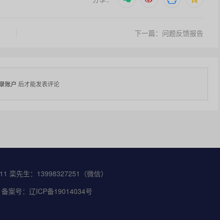
下一篇：问题反馈报告
录账户
后才能发表评论
 栾先生：13998327251（微信）
流粉碎机 备案号：辽ICP备19014034号