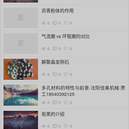
沥青粉体的作用
0
0
0
气流磨 vs 环辊磨的对比
0
0
0
解聚晶金刚石
0
0
0
多孔材料的特性与前景-沈阳佳美机械-贾
工18540392125
0
0
0
炭黑的介绍
0
0
0