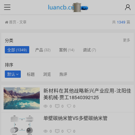
首页
-
文章
共
1349
篇
分类
更多
全部
产品
案例
调试
(1349)
(32)
(14)
(7)
火焰熔融球化
资讯
方案
成长
(7)
(128)
(11)
(1375)
排序
默认
标题
浏览
热评
新材料在其他战略新兴产业应用-沈阳佳
美机械-贾工18540392125
0
0
0
单壁碳纳米管VS多壁碳纳米管
0
0
0