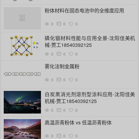
粉体材料在固态电池中的全维度应用
0
0
0
磷化铟材料性能与应用全景-沈阳佳美机
械-贾工18540392125
0
0
0
雾化法制金属粉
0
0
0
白炭黑消光剂溶剂型涂料应用-沈阳佳美
机械-贾工18540392125
0
0
0
高温沥青粉体 vs 低温沥青粉体
0
0
0