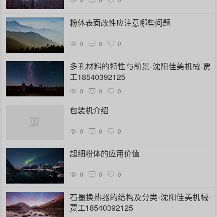
粉体表面改性应注意哪些问题
0
0
0
多孔材料的特性与前景-沈阳佳美机械-贾
工18540392125
0
0
0
包装机介绍
0
0
0
超细粉体的应用价值
0
0
0
石墨换热器的结构及分类-沈阳佳美机械-
贾工18540392125