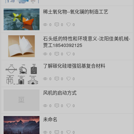
稀土氧化物--氧化镧的制造工艺
0
0
0
石头纸的特性和环境意义-沈阳佳美机械-
贾工18540392125
0
0
0
了解碳化硅增强铝基复合材料
0
0
0
风机的启动方式
0
0
0
未命名
0
0
0