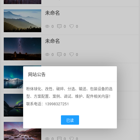
未命名
0
0
0
未命名
0
0
0
未命名
网站公告
0
0
0
粉体球化、改性、破碎、分选、输送、包装设备的选
型、方案配置、案例、调试、维护、配件相关内容！
未命名
联系电话：13998327251
0
0
0
已读
未命名
0
0
0