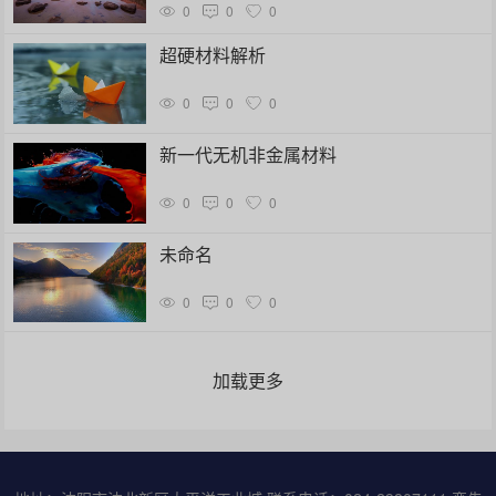
0
0
0
超硬材料解析
0
0
0
新一代无机非金属材料
0
0
0
未命名
0
0
0
加载更多