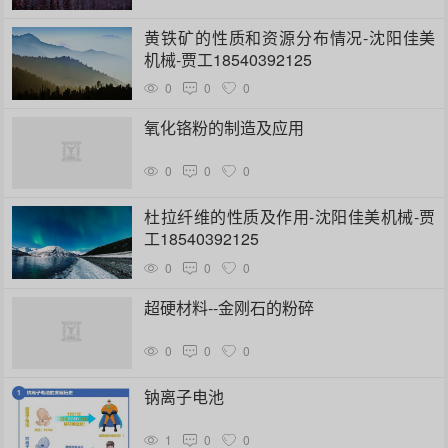
黄铁矿的性质和资源分布情况-沈阳佳美
机械-贾工18540392125
0
0
0
氧化铬粉的制造及应用
0
0
0
杜拉纤维的性质及作用-沈阳佳美机械-贾
工18540392125
0
0
0
超硬材料--金刚石的粉碎
0
0
0
钠离子电池
1
0
0